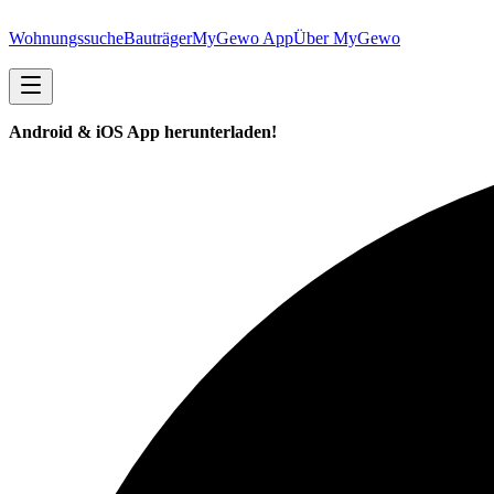
Wohnungssuche
Bauträger
MyGewo App
Über MyGewo
Android & iOS App herunterladen!