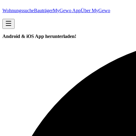
Wohnungssuche
Bauträger
MyGewo App
Über MyGewo
Android & iOS App herunterladen!