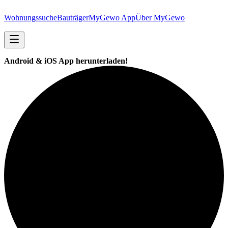
Wohnungssuche
Bauträger
MyGewo App
Über MyGewo
Android & iOS App herunterladen!