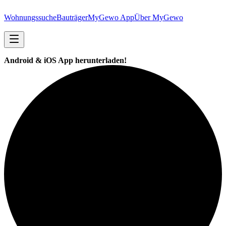
Wohnungssuche
Bauträger
MyGewo App
Über MyGewo
Android & iOS App herunterladen!