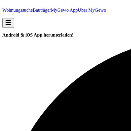
Wohnungssuche
Bauträger
MyGewo App
Über MyGewo
Android & iOS App herunterladen!