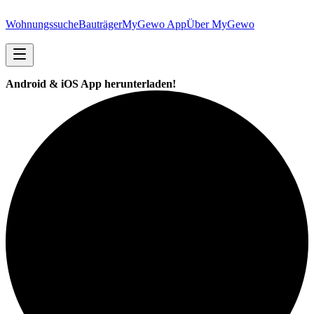
Wohnungssuche
Bauträger
MyGewo App
Über MyGewo
Android & iOS App herunterladen!