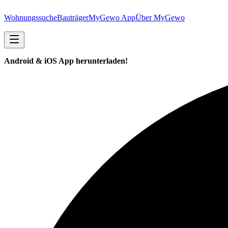
Wohnungssuche
Bauträger
MyGewo App
Über MyGewo
Android & iOS App herunterladen!