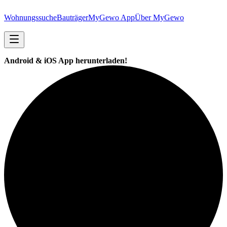
Wohnungssuche
Bauträger
MyGewo App
Über MyGewo
Android & iOS App herunterladen!