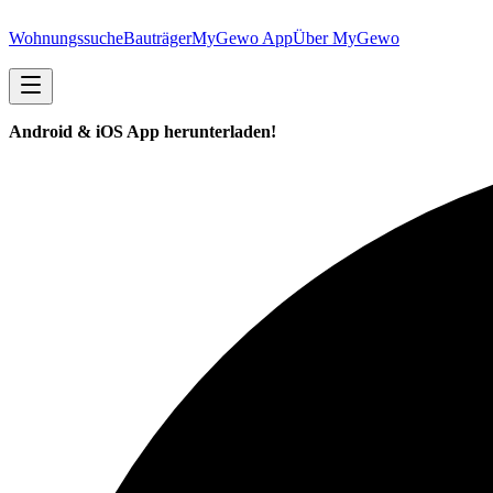
Wohnungssuche
Bauträger
MyGewo App
Über MyGewo
Android & iOS App herunterladen!