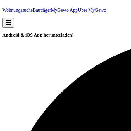
Wohnungssuche
Bauträger
MyGewo App
Über MyGewo
Android & iOS App herunterladen!