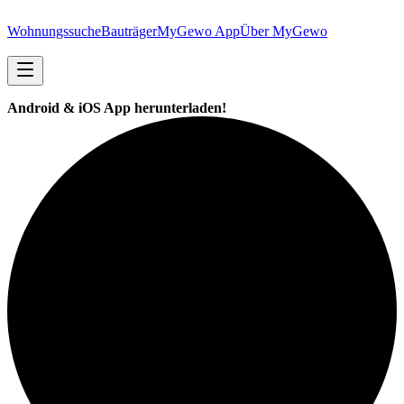
Wohnungssuche
Bauträger
MyGewo App
Über MyGewo
Android & iOS App herunterladen!