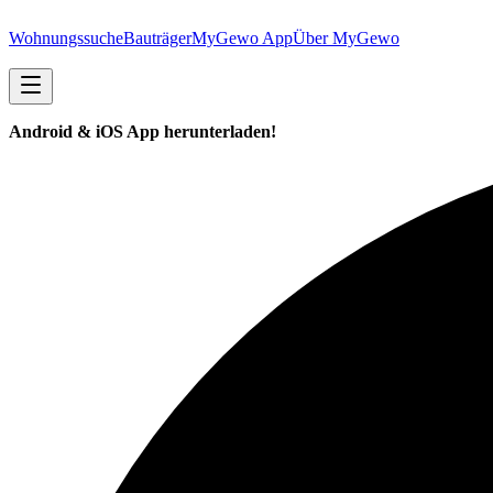
Wohnungssuche
Bauträger
MyGewo App
Über MyGewo
Android & iOS App herunterladen!