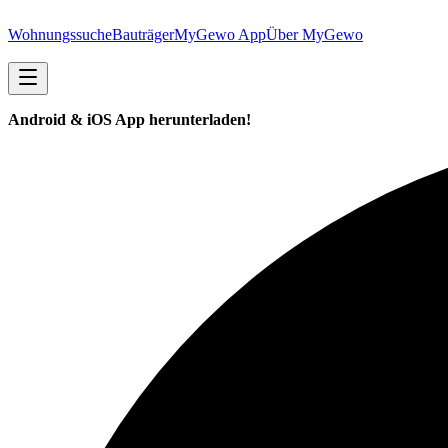
Wohnungssuche
Bauträger
MyGewo App
Über MyGewo
Android & iOS App herunterladen!