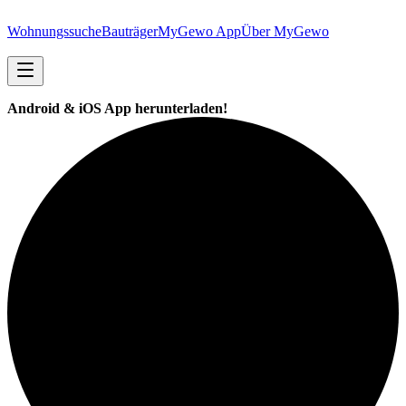
Wohnungssuche
Bauträger
MyGewo App
Über MyGewo
Android & iOS App herunterladen!