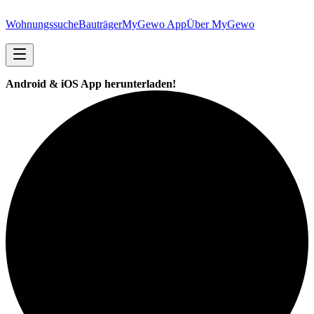
Wohnungssuche
Bauträger
MyGewo App
Über MyGewo
Android & iOS App herunterladen!