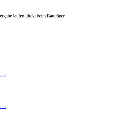
abe laufen direkt beim Bauträger.
eich
eich