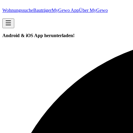
Wohnungssuche
Bauträger
MyGewo App
Über MyGewo
Android & iOS App herunterladen!