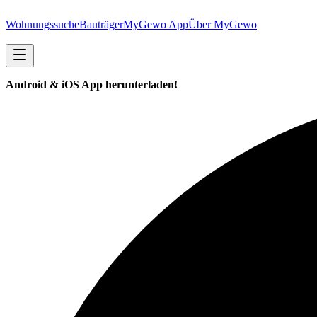
Wohnungssuche
Bauträger
MyGewo App
Über MyGewo
Android & iOS App herunterladen!