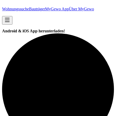
Wohnungssuche
Bauträger
MyGewo App
Über MyGewo
Android & iOS App herunterladen!