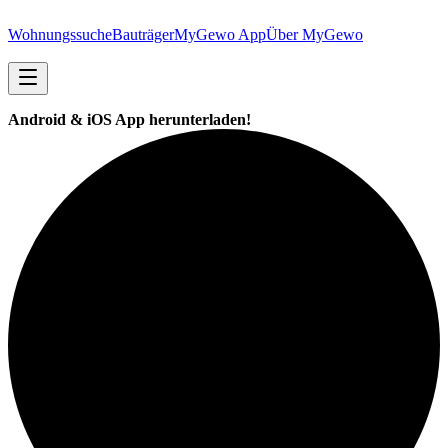
Wohnungssuche
Bauträger
MyGewo App
Über MyGewo
Android & iOS App herunterladen!