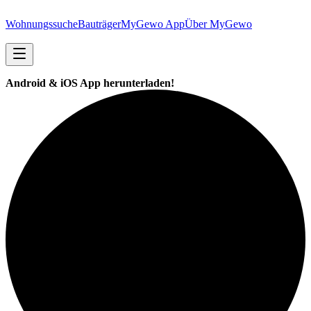
Wohnungssuche
Bauträger
MyGewo App
Über MyGewo
Android & iOS App herunterladen!