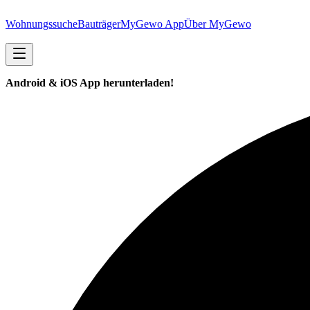
Wohnungssuche
Bauträger
MyGewo App
Über MyGewo
Android & iOS App herunterladen!