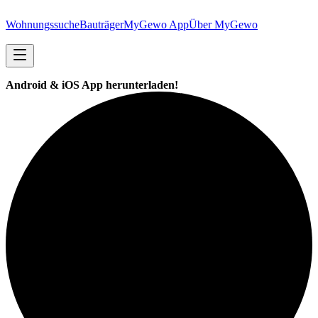
Wohnungssuche
Bauträger
MyGewo App
Über MyGewo
Android & iOS App herunterladen!