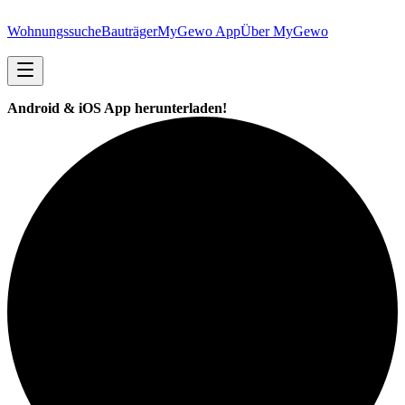
Wohnungssuche
Bauträger
MyGewo App
Über MyGewo
Android & iOS App herunterladen!