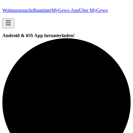
Wohnungssuche
Bauträger
MyGewo App
Über MyGewo
Android & iOS App herunterladen!