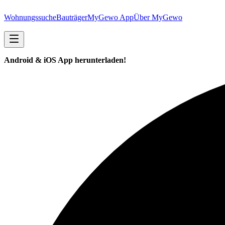
Wohnungssuche
Bauträger
MyGewo App
Über MyGewo
Android & iOS App herunterladen!